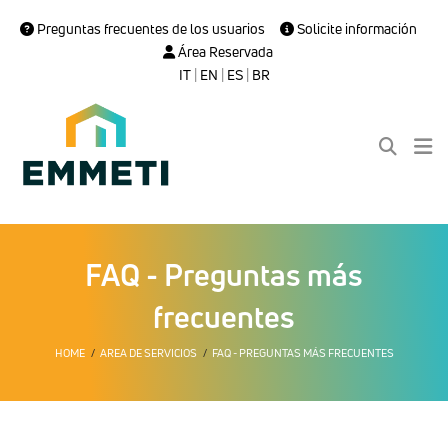
Preguntas frecuentes de los usuarios
Solicite información
Área Reservada
IT
|
EN
|
ES
|
BR
FAQ - Preguntas más
frecuentes
HOME
AREA DE SERVICIOS
FAQ - PREGUNTAS MÁS FRECUENTES