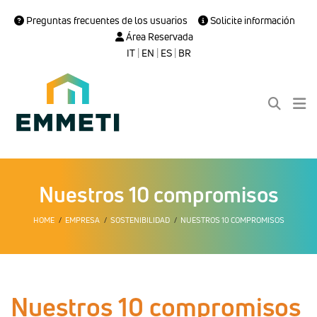
Preguntas frecuentes de los usuarios
Solicite información
Área Reservada
IT
|
EN
|
ES
|
BR
Nuestros 10 compromisos
HOME
EMPRESA
SOSTENIBILIDAD
NUESTROS 10 COMPROMISOS
Nuestros 10 compromisos