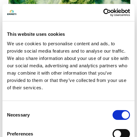
5. Circularidad y fin de vida del
This website uses cookies
producto
We use cookies to personalise content and ads, to
provide social media features and to analyse our traffic.
Adoptamos los principios del diseño circular en todos
We also share information about your use of our site with
nuestros productos con el objetivo de añadir un valor
our social media, advertising and analytics partners who
sostenible y duradero.
may combine it with other information that you’ve
provided to them or that they’ve collected from your use
Invertimos constantemente en el desarrollo de nuevas
of their services.
soluciones enfocadas en la economía circular para
maximizar la recuperación de recursos al final de su vida
Consent
útil.
Necessary
Selection
Personas
Preferences