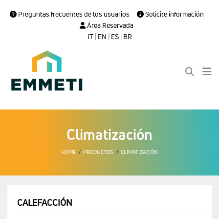
Preguntas frecuentes de los usuarios
Solicite información
Área Reservada
IT
|
EN
|
ES
|
BR
Climatización
HOME
PRODUCTOS
CLIMATIZACIÓN
CALEFACCIÓN