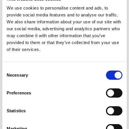
We use cookies to personalise content and ads, to
provide social media features and to analyse our traffic.
We also share information about your use of our site with
our social media, advertising and analytics partners who
may combine it with other information that you’ve
provided to them or that they’ve collected from your use
of their services.
Consent
Solicite información
Necessary
Selection
Varía válvula de alivio de aire automática niquelada de 1/2"
Preferences
para colectores de latón Topway.
Rosca UNI EN ISO 228-1.
Statistics
Modelo
Marketing