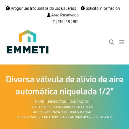
Preguntas frecuentes de los usuarios
Solicite información
Área Reservada
IT
|
EN
|
ES
|
BR
Diversa válvula de alivio de aire
automática niquelada 1/2"
HOME
PRODUCTOS
CALEFACCIÓN
COLECTORES, CAJAS Y GRUPOS DE MEZCLA
ACCESORIOS PARA COLECTORES TOPWAY
DIVERSA VÁLVULA DE ALIVIO DE AIRE AUTOMÁTICA NIQUELADA 1/2"