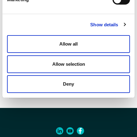
1/2"
Ud/Caja
Show details
12 pz
Código
Allow all
00400662
Allow selection
Documentos
Deny
Especificaciones