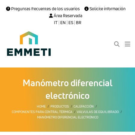
Preguntas frecuentes de los usuarios
Solicite información
Área Reservada
IT
|
EN
|
ES
|
BR
Manómetro diferencial
electrónico
HOME
PRODUCTOS
CALEFACCIÓN
COMPONENTES PARA CENTRAL TÉRMICA
VÁLVULAS DE EQUILIBRADO
MANÓMETRO DIFERENCIAL ELECTRÓNICO