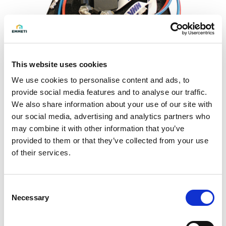
This website uses cookies
We use cookies to personalise content and ads, to
Solicite información
provide social media features and to analyse our traffic.
We also share information about your use of our site with
our social media, advertising and analytics partners who
Instrumento para medir la presión diferencial, para kit de
may combine it with other information that you’ve
válvula de equilibrado estático y dinámico.
provided to them or that they’ve collected from your use
of their services.
Se suministra con 2 pilas recargables AA NiMH, estuche de
transporte, mangueras flexibles con agujas para injertos en
Consent
tomas de presión.
Necessary
Selection
Datos técnicos