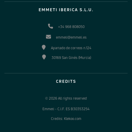
EMMETI IBERICA S.L.U.
+34 968 808050
emmeti@emmeti.es
Apartado de correos n.124
30169 San Ginés (Murcia)
CREDITS
© 2026 All rights reserved
Emmeti - C.I.F. ES B30353254
Credits: Klekoo.com