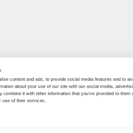
s
AREA
EMMETI IBERICA S.L.U.
ise content and ads, to provide social media features and to an
rmation about your use of our site with our social media, advertis
+34 968 808050
cy
 combine it with other information that you’ve provided to them o
 use of their services.
emmeti@emmeti.es
y
Apartado de correos n.124
30169 San Ginés (Murcia)