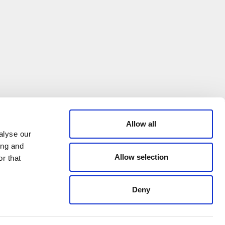
CREDITS
Allow all
alyse our
ing and
© 2026 All rights reserved
Allow selection
r that
Emmeti - C.I.F. ES B30353254
Credits: Klekoo.com
Deny