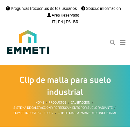
Preguntas frecuentes de los usuarios
Solicite información
Área Reservada
IT
|
EN
|
ES
|
BR
Clip de malla para suelo
industrial
HOME
PRODUCTOS
CALEFACCIÓN
SISTEMA DE CALEFACCIÓN Y REFRESCAMIENTO POR SUELO RADIANTE
EMMETI INDUSTRIAL FLOOR
CLIP DE MALLA PARA SUELO INDUSTRIAL