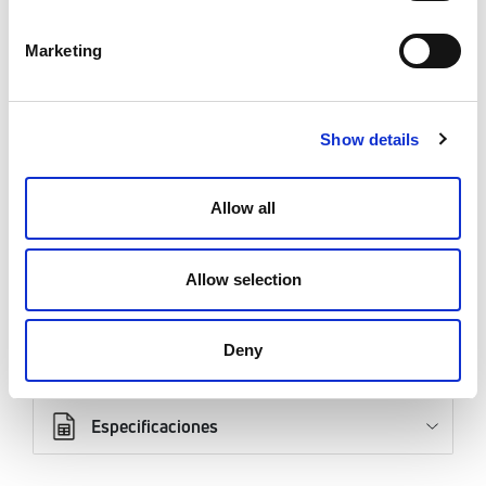
28130746
Marketing
Modelo
Red Ø 6 - tubos Ø 25
Show details
Ud/Caja
100 pz
Allow all
Código
28130028
Allow selection
Deny
Documentos
Especificaciones