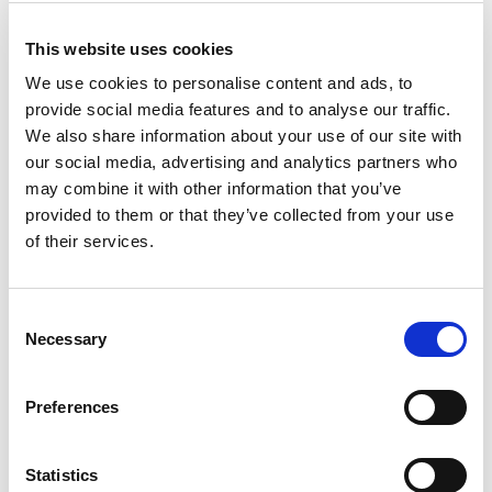
This website uses cookies
We use cookies to personalise content and ads, to
provide social media features and to analyse our traffic.
Solicite información
We also share information about your use of our site with
our social media, advertising and analytics partners who
may combine it with other information that you’ve
Clip de malla manual de alambre de 6 mm para fijar el tubo
provided to them or that they’ve collected from your use
a la malla metálica.
of their services.
Apta para tubos Ø20 y Ø25.
Consent
Necessary
Modelo
Selection
Red Ø 6 - tubos Ø 20
Preferences
Ud/Caja
100 pz
Statistics
Código