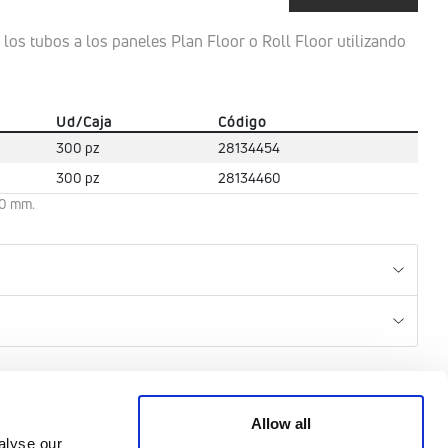
de los tubos a los paneles Plan Floor o Roll Floor utilizando
Ud/Caja
Código
300 pz
28134454
300 pz
28134460
20 mm.
CREDITS
Allow all
alyse our