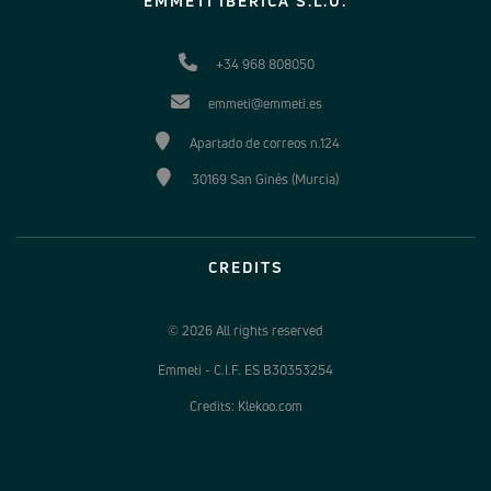
EMMETI IBERICA S.L.U.
+34 968 808050
emmeti@emmeti.es
Apartado de correos n.124
30169 San Ginés (Murcia)
CREDITS
© 2026 All rights reserved
Emmeti - C.I.F. ES B30353254
Credits: Klekoo.com