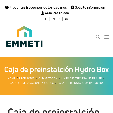
Preguntas frecuentes de los usuarios
Solicite información
Área Reservada
IT
|
EN
|
ES
|
BR
Caja de preinstalción Hydro Box
HOME
PRODUCTOS
CLIMATIZACIÓN
UNIDADES TERMINALES DE AIRE
CAJA DE PREPARACIÓN HYDRO BOX
CAJA DE PREINSTALCIÓN HYDRO BOX
Caja de preinstalción