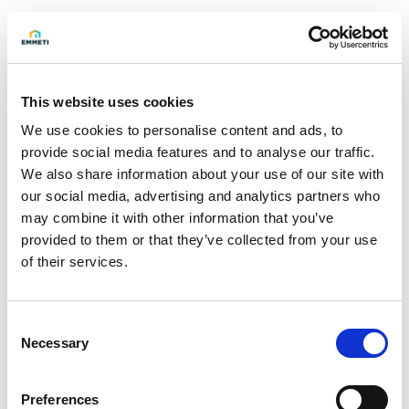
Solicite información
This website uses cookies
La caja de preinstalación Hydro Box ha sido proyectada y
We use cookies to personalise content and ads, to
realizada para ser instalada en las instalaciones de
provide social media features and to analyse our traffic.
acondicionamiento, y en concreto se adapta perfectamente
We also share information about your use of our site with
a los sistemas hidrónicos, gracias a la altura útil interna
our social media, advertising and analytics partners who
aumentada, igual a 125 mm.
may combine it with other information that you’ve
provided to them or that they’ve collected from your use
Compatible con los ventiloconvectores de pared Silence
of their services.
EGWW y Silence Thin-Wall ETWW.
Consent
Características
Necessary
Selection
- Salida de descarga reversible derecha o izquierda,
horizontal
Preferences