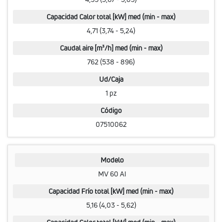
Capacidad Calor total [kW] med (min - max)
4,71 (3,74 - 5,24)
Caudal aire [m³/h] med (min - max)
762 (538 - 896)
Ud/Caja
1 pz
Código
07510062
Modelo
MV 60 AI
Capacidad Frío total [kW] med (min - max)
5,16 (4,03 - 5,62)