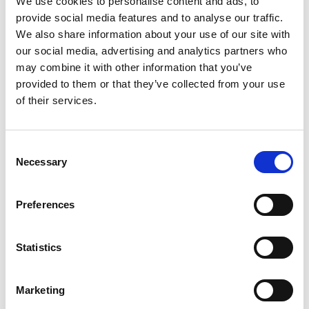
We use cookies to personalise content and ads, to
Modelo
provide social media features and to analyse our traffic.
MV 25 AI
We also share information about your use of our site with
Capacidad Frío total [kW] med (min - max)
our social media, advertising and analytics partners who
2,10 (1,67 - 2,36)
may combine it with other information that you’ve
provided to them or that they’ve collected from your use
Capacidad Calor total [kW] med (min - max)
of their services.
2,56 (2,00 - 2,89)
Caudal aire [m³/h] med (min - max)
Consent
354 (243 - 326)
Necessary
Selection
Ud/Caja
1 pz
Preferences
Código
07510032
Statistics
Modelo
Marketing