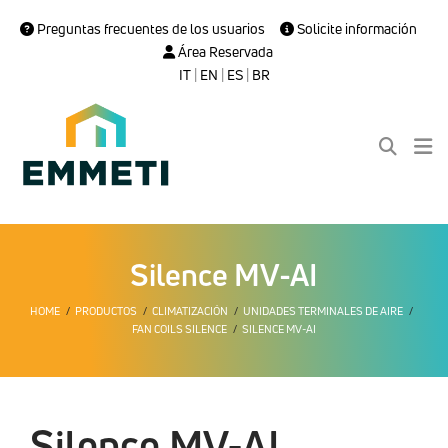
Preguntas frecuentes de los usuarios
Solicite información
Área Reservada
IT
|
EN
|
ES
|
BR
Silence MV-AI
HOME
PRODUCTOS
CLIMATIZACIÓN
UNIDADES TERMINALES DE AIRE
FAN COILS SILENCE
SILENCE MV-AI
Silence MV-AI