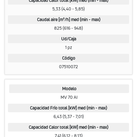
Capacidad Calor total [kW] med (min - max)
5,33 (4,40 - 5,85)
Caudal aire [m³/h] med (min - max)
825 (616 - 948)
Ud/Caja
1 pz
Código
07510072
Modelo
MV 70 AI
Capacidad Frío total [kW] med (min - max)
6,43 (5,37 - 7,01)
Capacidad Calor total [kW] med (min - max)
7,41 (6,12 - 8,13)