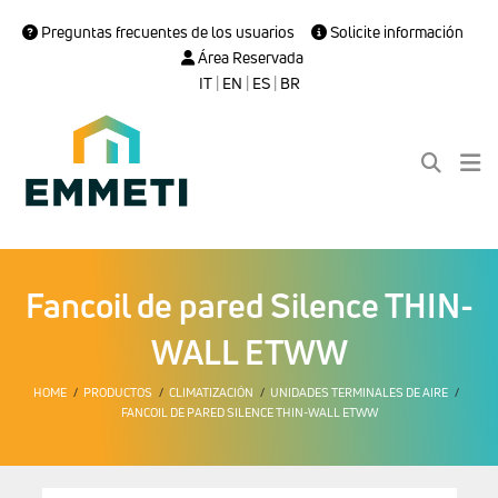
Preguntas frecuentes de los usuarios
Solicite información
Área Reservada
IT
|
EN
|
ES
|
BR
Fancoil de pared Silence THIN-
WALL ETWW
HOME
PRODUCTOS
CLIMATIZACIÓN
UNIDADES TERMINALES DE AIRE
FANCOIL DE PARED SILENCE THIN-WALL ETWW