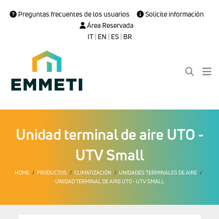
Preguntas frecuentes de los usuarios
Solicite información
Área Reservada
IT
|
EN
|
ES
|
BR
Unidad terminal de aire UTO -
UTV Small
HOME
PRODUCTOS
CLIMATIZACIÓN
UNIDADES TERMINALES DE AIRE
UNIDAD TERMINAL DE AIRE UTO - UTV SMALL