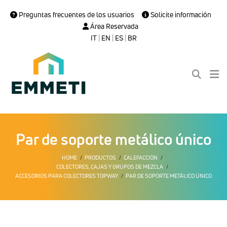
Preguntas frecuentes de los usuarios
Solicite información
Área Reservada
IT
|
EN
|
ES
|
BR
Par de soporte metálico único
HOME
PRODUCTOS
CALEFACCIÓN
COLECTORES, CAJAS Y GRUPOS DE MEZCLA
ACCESORIOS PARA COLECTORES TOPWAY
PAR DE SOPORTE METÁLICO ÚNICO