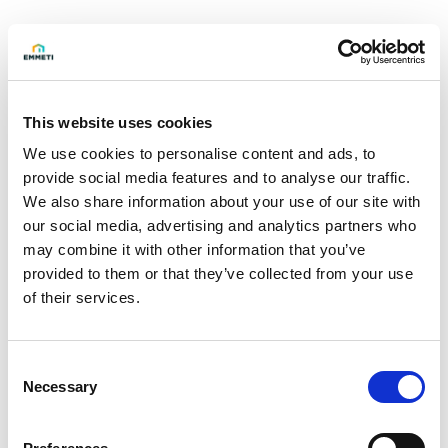
Solicite información
This website uses cookies
Par de soporte metálico único para colectores de latón
We use cookies to personalise content and ads, to
Topway.
provide social media features and to analyse our traffic.
We also share information about your use of our site with
our social media, advertising and analytics partners who
Modelo
may combine it with other information that you’ve
3/4"
provided to them or that they’ve collected from your use
of their services.
Ud/Caja
1 pz
Código
Consent
Necessary
Selection
90011500