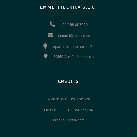
EMMETI IBERICA S.L.U.
+34 968 808050
emmeti@emmeti.es
Apartado de correos n.124
30169 San Ginés (Murcia)
CREDITS
© 2026 All rights reserved
Emmeti - C.I.F. ES B30353254
Credits: Klekoo.com