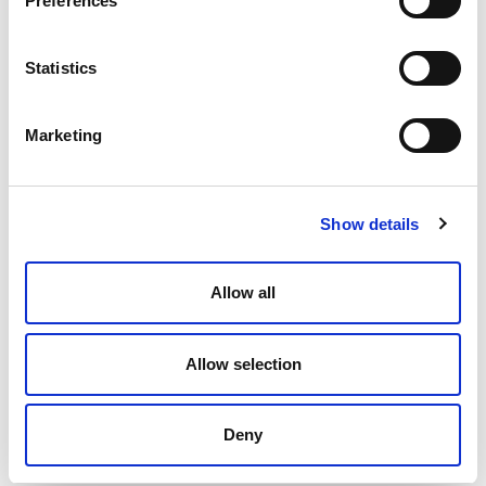
Preferences
Modelo
1"
Statistics
Ud/Caja
1 pz
Marketing
Código
90011510
Show details
Modelo
Allow all
1"1/4
Ud/Caja
Allow selection
1 pz
Código
90011520
Deny