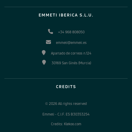
EMMETI IBERICA S.L.U.
+34 968 808050
emmeti@emmeti.es
Apartado de correos n.124
30169 San Ginés (Murcia)
CREDITS
© 2026 All rights reserved
Emmeti - C.I.F. ES B30353254
Credits: Klekoo.com