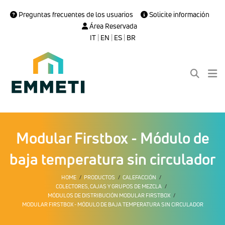
Preguntas frecuentes de los usuarios
Solicite información
Área Reservada
IT
|
EN
|
ES
|
BR
Modular Firstbox - Módulo de
baja temperatura sin circulador
HOME
PRODUCTOS
CALEFACCIÓN
COLECTORES, CAJAS Y GRUPOS DE MEZCLA
MÓDULOS DE DISTRIBUCIÓN MODULAR FIRSTBOX
MODULAR FIRSTBOX - MÓDULO DE BAJA TEMPERATURA SIN CIRCULADOR