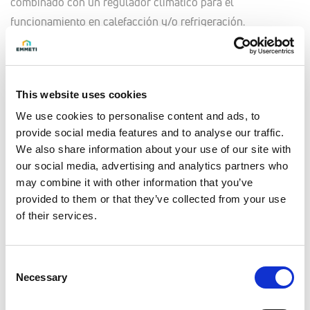
combinado con un regulador climático para el
funcionamiento en calefacción y/o refrigeración.
Orientable hacia arriba o hacia abajo.
Entregado premontado orientado hacia abajo.
This website uses cookies
We use cookies to personalise content and ads, to
Completo con boquilla para instalar aguas abajo del
provide social media features and to analyse our traffic.
circulador, conexión 1"1/2 F tope plano.
We also share information about your use of our site with
Para la unión de varios módulos acoplados, prever el uso
our social media, advertising and analytics partners who
del par de racores cód. 01301240.
may combine it with other information that you’ve
El cierre del terminal se puede realizar con el uso de nr. 2
provided to them or that they’ve collected from your use
tapones cód. 90004830.
of their services.
Composición
Consent
- Colector abierto
Necessary
Selection
- Colector de distribución a baja temperatura