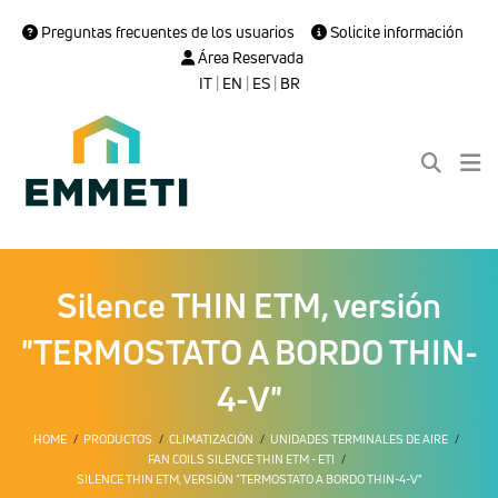
Preguntas frecuentes de los usuarios
Solicite información
Área Reservada
IT
|
EN
|
ES
|
BR
Silence THIN ETM, versión
"TERMOSTATO A BORDO THIN-
4-V"
HOME
PRODUCTOS
CLIMATIZACIÓN
UNIDADES TERMINALES DE AIRE
FAN COILS SILENCE THIN ETM - ETI
SILENCE THIN ETM, VERSIÓN "TERMOSTATO A BORDO THIN-4-V"