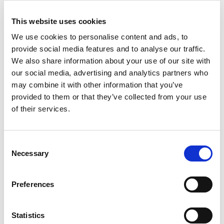
This website uses cookies
Modelo
We use cookies to personalise content and ads, to
ETM 260 DU
provide social media features and to analyse our traffic.
Capacidad Frío total [kW] med (min - max)
We also share information about your use of our site with
2,16 (1,30 - 2,89)
our social media, advertising and analytics partners who
may combine it with other information that you’ve
Capacidad Calor total [kW] med (min - max)
provided to them or that they’ve collected from your use
2,33 (1,24 - 3,11)
of their services.
Caudal aire [m³/h] med (min - max)
318 (180 - 438)
Consent
Ud/Caja
Necessary
Selection
1 pz
Código
Preferences
07520035
Statistics