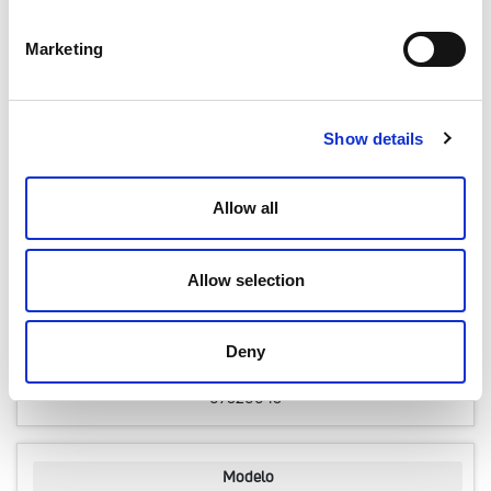
Modelo
Marketing
ETM 280 DU
Capacidad Frío total [kW] med (min - max)
2,52 (1,82 - 3,20)
Show details
Capacidad Calor total [kW] med (min - max)
3,05 (1,90 - 3,88)
Allow all
Caudal aire [m³/h] med (min - max)
411 (247 - 567)
Allow selection
Ud/Caja
1 pz
Deny
Código
07520045
Modelo