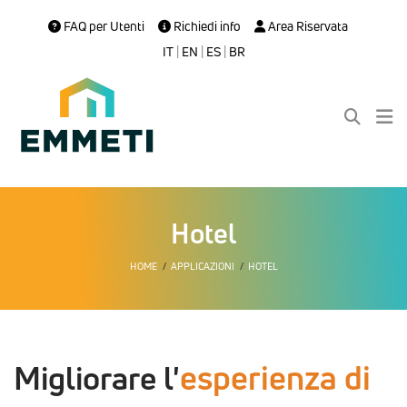
FAQ per Utenti
Richiedi info
Area Riservata
IT
|
EN
|
ES
|
BR
Hotel
HOME
APPLICAZIONI
HOTEL
esperienza di
Migliorare l'