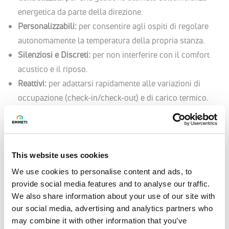
energetica da parte della direzione.
Personalizzabili:
per consentire agli ospiti di regolare
autonomamente la temperatura della propria stanza.
Silenziosi e Discreti:
per non interferire con il comfort
acustico e il riposo.
Reattivi:
per adattarsi rapidamente alle variazioni di
occupazione (check-in/check-out) e di carico termico.
Soluzioni Emmeti e Purmo Group per
il settore alberghiero
This website uses cookies
Emmeti e Purmo Group propongono una gamma completa
We use cookies to personalise content and ads, to
di soluzioni per il riscaldamento e il raffrescamento degli
provide social media features and to analyse our traffic.
ambienti alberghieri, progettate per coniugare comfort,
We also share information about your use of our site with
estetica ed
efficienza energetica.
our social media, advertising and analytics partners who
Scegli tra una gamma di soluzioni che possono essere
may combine it with other information that you’ve