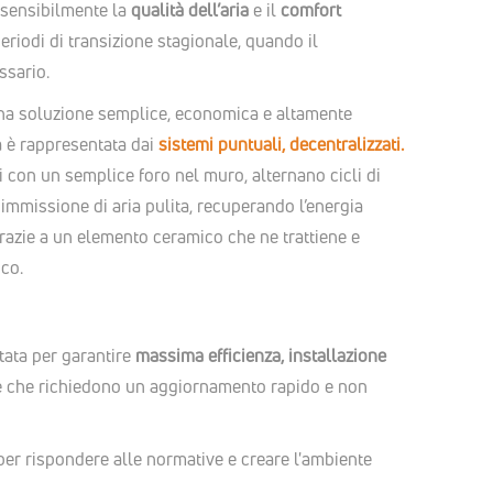
 sensibilmente la
qualità dell’aria
e il
comfort
eriodi di transizione stagionale, quando il
ssario.
 una soluzione semplice, economica e altamente
ia è rappresentata dai
sistemi puntuali, decentralizzati.
ili con un semplice foro nel muro, alternano cicli di
e immissione di aria pulita, recuperando l’energia
grazie a un elemento ceramico che ne trattiene e
ico.
ata per garantire
massima efficienza, installazione
re che richiedono un aggiornamento rapido e non
 per rispondere alle normative e creare l'ambiente