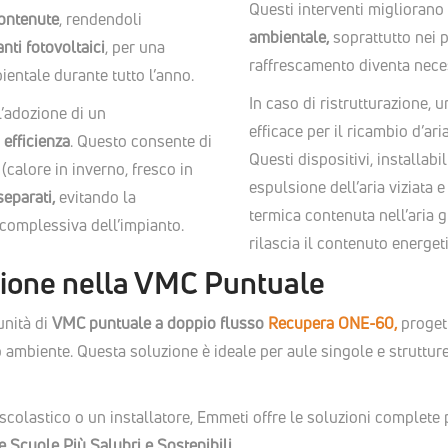
Questi interventi migliorano
contenute
, rendendoli
ambientale,
soprattutto nei p
nti fotovoltaici
, per una
raffrescamento diventa nece
entale durante tutto l’anno.
In caso di ristrutturazione,
 l’adozione di un
efficace per il ricambio d’ar
 efficienza
. Questo consente di
Questi dispositivi, installab
 (calore in inverno, fresco in
espulsione dell’aria viziata 
eparati,
evitando la
termica contenuta nell’aria 
 complessiva dell’impianto.
rilascia il contenuto energet
ione nella VMC Puntuale
unità di
VMC puntuale a doppio flusso
Recupera ONE-60,
progett
 ambiente. Questa soluzione è ideale per aule singole e struttu
 scolastico o un installatore, Emmeti offre le soluzioni complete
 Scuole Più Salubri e Sostenibili