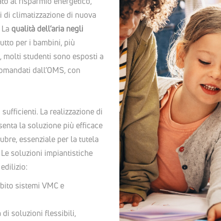
ato al risparmio energetico,
i di climatizzazione di nuova
. La
qualità dell’aria negli
utto per i bambini, più
ia, molti studenti sono esposti a
accomandati dall’OMS, con
ufficienti. La realizzazione di
enta la soluzione più efficace
lubre, essenziale per la tutela
.
Le soluzioni impiantistiche
dilizio:
subito sistemi VMC e
di soluzioni flessibili,