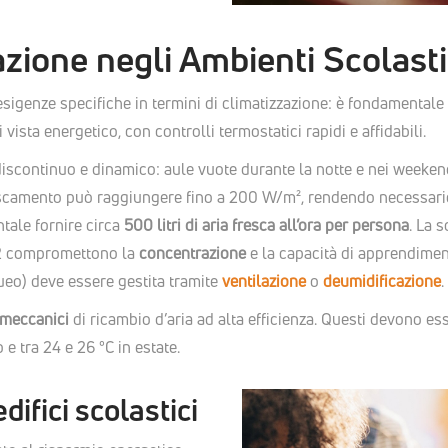
azione negli Ambienti Scolasti
esigenze specifiche in termini di climatizzazione: è fondamentale 
 vista energetico, con controlli termostatici rapidi e affidabili.
zo discontinuo e dinamico: aule vuote durante la notte e nei weeke
raffrescamento può raggiungere fino a 200 W/m², rendendo necessari
tale fornire circa
500 litri di aria fresca all’ora per persona
. La 
i CO2 compromettono la
concentrazione
e la capacità di apprendimen
ueo) deve essere gestita tramite
ventilazione
o
deumidificazione
.
 meccanici
di ricambio d’aria ad alta efficienza. Questi devono ess
e tra 24 e 26 °C in estate.
difici scolastici