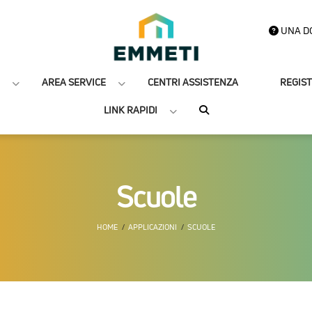
UNA D
AREA SERVICE
CENTRI ASSISTENZA
REGIS
LINK RAPIDI
Scuole
HOME
APPLICAZIONI
SCUOLE