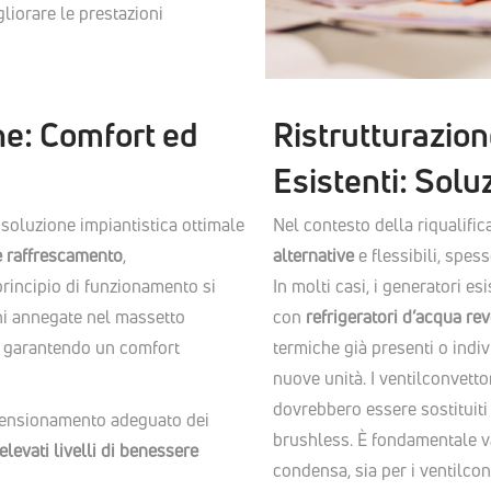
gliorare le prestazioni
he: Comfort ed
Ristrutturazione
Esistenti: Soluz
a soluzione impiantistica ottimale
Nel contesto della riqualifi
e raffrescamento
,
alternative
e flessibili, spes
 principio di funzionamento si
In molti casi, i generatori es
oni annegate nel massetto
con
refrigeratori d’acqua rev
e, garantendo un comfort
termiche già presenti o indiv
nuove unità. I ventilconvetto
dovrebbero essere sostituit
mensionamento adeguato dei
brushless. È fondamentale va
elevati livelli di benessere
condensa, sia per i ventilcon