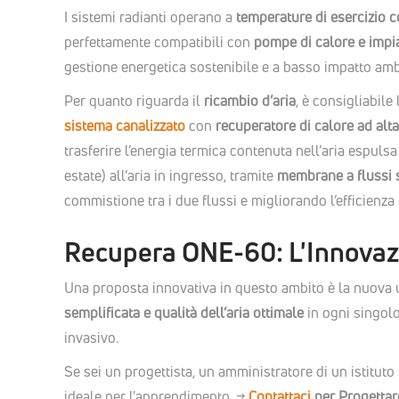
I sistemi radianti operano a
temperature di esercizio 
perfettamente compatibili con
pompe di calore e impia
gestione energetica sostenibile e a basso impatto ambi
Per quanto riguarda il
ricambio d’aria
, è consigliabile
sistema canalizzato
con
recuperatore di calore ad alta
trasferire l’energia termica contenuta nell’aria espulsa
estate) all’aria in ingresso, tramite
membrane a flussi s
commistione tra i due flussi e migliorando l’efficienza
Recupera ONE-60: L'Innovaz
Una proposta innovativa in questo ambito è la nuova 
semplificata e qualità dell’aria ottimale
in ogni singolo
invasivo.
Se sei un progettista, un amministratore di un istituto
ideale per l'apprendimento.
->
Contattaci
per Progettare