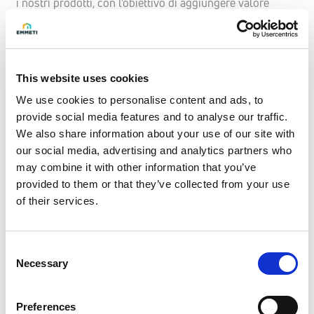
i nostri prodotti, con l'obiettivo di aggiungere valore
sostenibile e duraturo nel tempo.
Investiamo costantemente nello sviluppo di nuove
soluzioni focalizzate sull'
economia circolare
per
This website uses cookies
massimizzare il recupero delle risorse al termine della
We use cookies to personalise content and ads, to
vita utile.
provide social media features and to analyse our traffic.
We also share information about your use of our site with
Persone
our social media, advertising and analytics partners who
Emmeti è molto più dei prodotti che realizziamo e delle
may combine it with other information that you’ve
provided to them or that they’ve collected from your use
soluzioni per il comfort climatico che offriamo.
of their services.
Attribuiamo una grande importanza al
benessere delle
nostre persone
: sono loro il cuore pulsante del nostro
Consent
business.
Necessary
Selection
I nostri 4 impegni per le Persone
Preferences