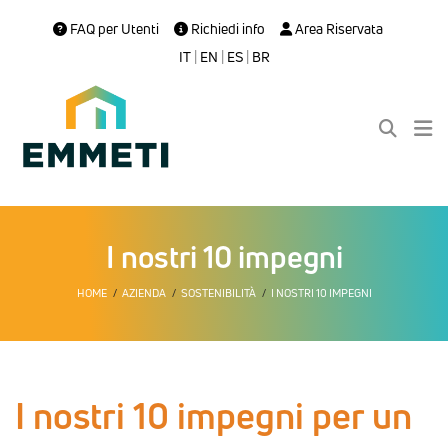
FAQ per Utenti
Richiedi info
Area Riservata
IT
|
EN
|
ES
|
BR
I nostri 10 impegni
HOME
AZIENDA
SOSTENIBILITÀ
I NOSTRI 10 IMPEGNI
I nostri 10 impegni per un