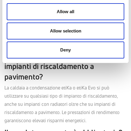
95°C. In ogni caso la temperatura di uscita dei fumi è solo di
Allow all
pochi gradi superiore alla temperatura dell’acqua di ritorno
dall’impianto di riscaldamento.
Allow selection
La caldaia a condensazione etiKa o
etiKa Evo può essere installata su
Deny
impianti a radiatori o solo su
impianti di riscaldamento a
pavimento?
La caldaia a condensazione etiKa o etiKa Evo si può
utilizzare su qualsiasi tipo di impianto di riscaldamento,
anche su impianti con radiatori oltre che su impianti di
riscaldamento a pavimento. Le prestazioni di rendimento
garantiscono elevati risparmi energetici.