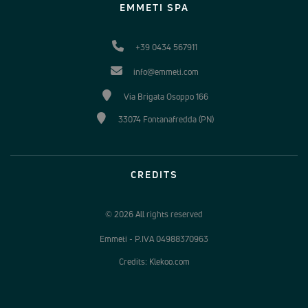
EMMETI SPA
+39 0434 567911
info@emmeti.com
Via Brigata Osoppo 166
33074 Fontanafredda (PN)
CREDITS
© 2026 All rights reserved
Emmeti - P.IVA 04988370963
Credits: Klekoo.com