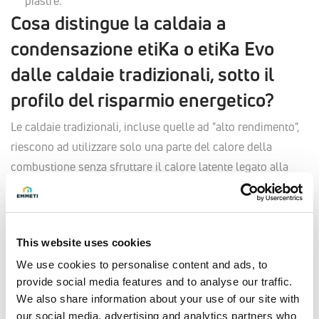
piastre.
Cosa distingue la caldaia a
condensazione etiKa o etiKa Evo
dalle caldaie tradizionali, sotto il
profilo del risparmio energetico?
Le caldaie tradizionali, incluse quelle ad "alto rendimento",
riescono ad utilizzare solo una parte del calore della
combustione senza sfruttare il calore latente legato alla
presenza del vapore acqueo nei fumi di scarico. La caldaia a
condensazione etiKa invece, grazie al suo speciale
"scambiatore-condensatore" in acciaio inossidabile,
This website uses cookies
combina l’azione dell’abbassamento spinto della
temperatura dei fumi alla condensazione del vapore
We use cookies to personalise content and ads, to
provide social media features and to analyse our traffic.
acqueo.
We also share information about your use of our site with
Il calore sensibile dei prodotti della combustione viene
our social media, advertising and analytics partners who