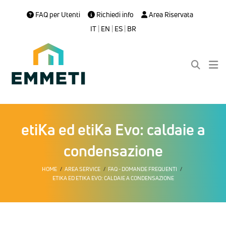
FAQ per Utenti
Richiedi info
Area Riservata
IT
|
EN
|
ES
|
BR
etiKa ed etiKa Evo: caldaie a
condensazione
HOME
AREA SERVICE
FAQ - DOMANDE FREQUENTI
ETIKA ED ETIKA EVO: CALDAIE A CONDENSAZIONE