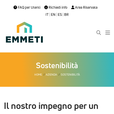
FAQ per Utenti
Richiedi info
Area Riservata
IT
|
EN
|
ES
|
BR
Sostenibilità
HOME
AZIENDA
SOSTENIBILITÀ
Il nostro impegno per un