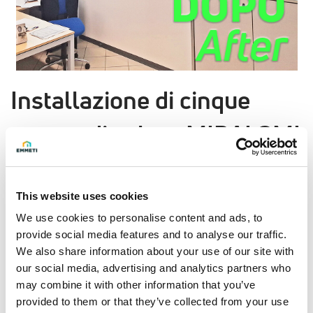
Installazione di cinque
pompe di calore MIRAI SMI
presso la sede Emmeti di
Vigonovo
This website uses cookies
We use cookies to personalise content and ads, to
C’è un principio che guida ogni nostra scelta:
“Practice what
provide social media features and to analyse our traffic.
you preach”
– metti in pratica ciò che promuovi. In Emmeti
We also share information about your use of our site with
our social media, advertising and analytics partners who
crediamo fermamente in questo approccio, ed è per questo
may combine it with other information that you’ve
che abbiamo scelto di adottare le nostre stesse soluzioni
provided to them or that they’ve collected from your use
per il comfort climatico all’interno dei nostri uffici.
Presso