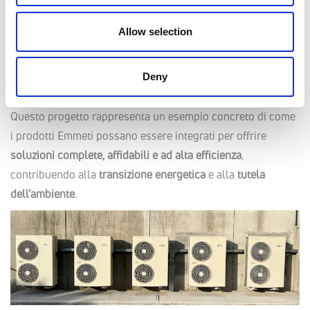
Ridondanza del sistema
: la presenza di più unità
Allow selection
consente la continuità operativa anche durante interventi
di manutenzione o in caso di fermo parziale.
Facilità di installazione e manutenzione
, grazie alla
Deny
modularità e alla compatibilità dei componenti.
Questo progetto rappresenta un esempio concreto di come
i prodotti Emmeti possano essere integrati per offrire
soluzioni complete, affidabili e ad alta efficienza
,
contribuendo alla
transizione energetica
e alla
tutela
dell’ambiente
.