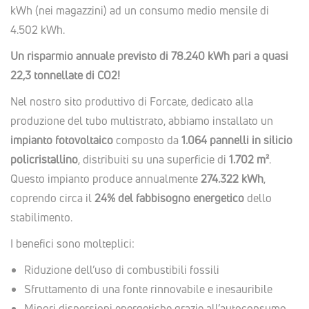
kWh (nei magazzini) ad un consumo medio mensile di
4.502 kWh.
Un risparmio annuale previsto di 78.240 kWh pari a quasi
22,3 tonnellate di CO2!
Nel nostro sito produttivo di Forcate, dedicato alla
produzione del tubo multistrato, abbiamo installato un
impianto fotovoltaico
composto da
1.064 pannelli in silicio
policristallino
, distribuiti su una superficie di
1.702 m²
.
Questo impianto produce annualmente
274.322 kWh
,
coprendo circa il
24% del fabbisogno energetico
dello
stabilimento.
I benefici sono molteplici:
Riduzione dell’uso di combustibili fossili
Sfruttamento di una fonte rinnovabile e inesauribile
Minori dispersioni energetiche grazie all’autoconsumo