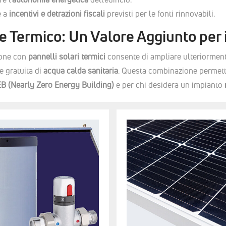
e a
incentivi e detrazioni fiscali
previsti per le fonti rinnovabili.
e Termico: Un Valore Aggiunto per 
ione con
pannelli solari termici
consente di ampliare ulteriorment
e gratuita di
acqua calda sanitaria
. Questa combinazione permett
B (Nearly Zero Energy Building)
e per chi desidera un impianto