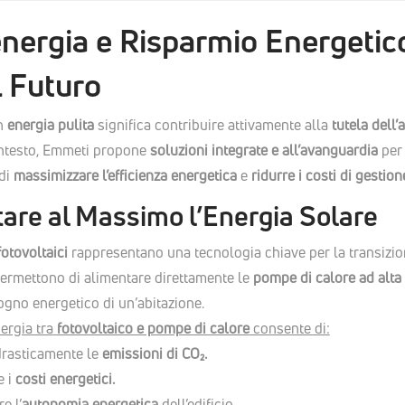
nergia e Risparmio Energetic
l Futuro
in
energia pulita
significa contribuire attivamente alla
tutela dell
ntesto, Emmeti propone
soluzioni integrate e all’avanguardia
per 
 di
massimizzare l’efficienza energetica
e
ridurre i costi di gestion
tare al Massimo l’Energia Solare
fotovoltaici
rappresentano una tecnologia chiave per la transizio
 permettono di alimentare direttamente le
pompe di calore ad alta 
ogno energetico di un’abitazione.
ergia tra
fotovoltaico e pompe di calore
consente di:
drasticamente le
emissioni di CO₂.
e i
costi energetici.
e l’
autonomia energetica
dell’edificio.