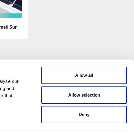
mmeti Sun
CREDITS
Allow all
alyse our
ing and
© 2026 All rights reserved
Allow selection
r that
Emmeti - P.IVA 04988370963
Credits: Klekoo.com
Deny