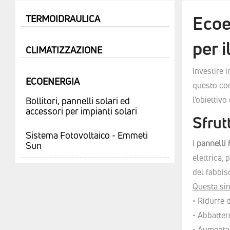
Ecoe
TERMOIDRAULICA
per i
CLIMATIZZAZIONE
Investire 
ECOENERGIA
questo co
l’obiettivo
Bollitori, pannelli solari ed
accessori per impianti solari
Sfrut
Sistema Fotovoltaico - Emmeti
I
pannelli 
Sun
elettrica,
del fabbis
Questa sin
• Ridurre 
• Abbatter
• Aumentar