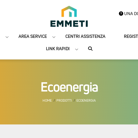
UNA D
AREA SERVICE
CENTRI ASSISTENZA
REGIS
LINK RAPIDI
Ecoenergia
HOME
PRODOTTI
ECOENERGIA