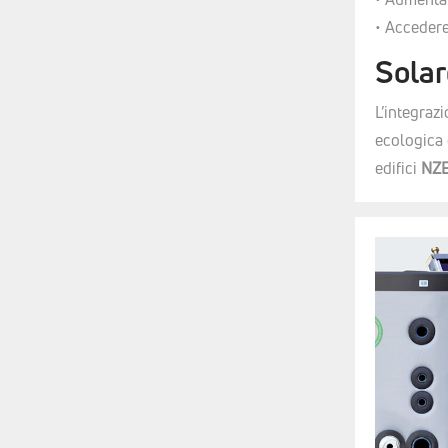
• Acceder
Solar
L’integraz
ecologica 
edifici
NZE