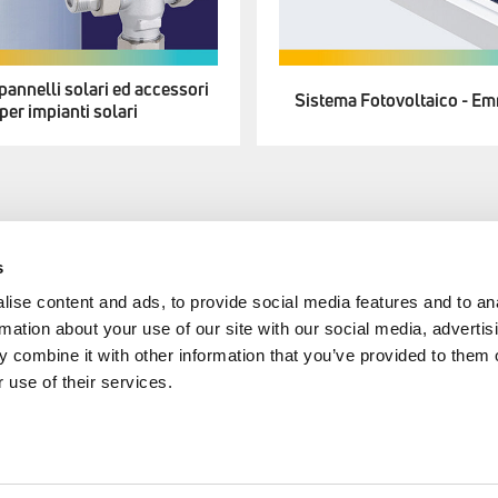
 pannelli solari ed accessori
Sistema Fotovoltaico - E
per impianti solari
s
AREA
EMMETI SPA
ise content and ads, to provide social media features and to an
rmation about your use of our site with our social media, advertis
+39 0434 567911
cy
 combine it with other information that you’ve provided to them o
 use of their services.
info@emmeti.com
Via Brigata Osoppo 166
 24/2023
33074 Fontanafredda (PN)
y