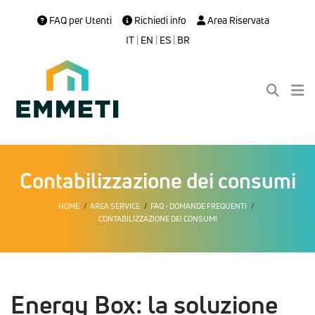
FAQ per Utenti
Richiedi info
Area Riservata
IT
|
EN
|
ES
|
BR
Contabilizzazione dei consumi
HOME
AREA SERVICE
FAQ - DOMANDE FREQUENTI
CONTABILIZZAZIONE DEI CONSUMI
Energy Box: la soluzione