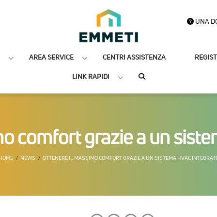
UNA D
AREA SERVICE
CENTRI ASSISTENZA
REGIS
LINK RAPIDI
mo comfort grazie a un sist
HOME
NEWS
OTTENERE IL MASSIMO COMFORT GRAZIE A UN SISTEMA HVAC INTEGRAT