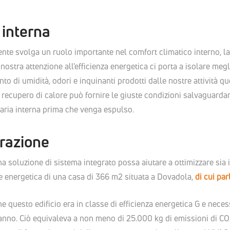
 interna
te svolga un ruolo importante nel comfort climatico interno, la q
ostra attenzione all'efficienza energetica ci porta a isolare megli
nto di umidità, odori e inquinanti prodotti dalle nostre attività q
 recupero di calore può fornire le giuste condizioni salvaguardan
'aria interna prima che venga espulso.
urazione
soluzione di sistema integrato possa aiutare a ottimizzare sia il
ne energetica di una casa di 366 m2 situata a Dovadola,
di cui pa
ne questo edificio era in classe di efficienza energetica G e nec
anno. Ciò equivaleva a non meno di 25.000 kg di emissioni di CO