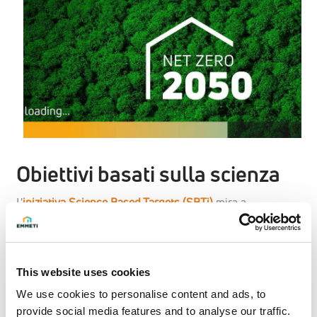
Obiettivi basati sulla scienza
L'
iniziativa Science Based Targets (SBTi)
mira a
promuovere l'azione per il clima aiutando le
organizzazioni a fissare e stabilire obiettivi di riduzione
delle emissioni su base scientifica.
This website uses cookies
Gli obiettivi sono considerati "basati sulla scienza" se
We use cookies to personalise content and ads, to
sono in linea con ciò che la scienza climatica più recente
provide social media features and to analyse our traffic.