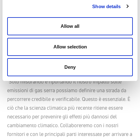
Show details
strategia di sostenibilità che pone il clima al centro della
nostra attività. Gli obiettivi di riduzione delle emissioni su
base scientifica sono obiettivi impegnativi, ma essenziali
Allow all
a cui dobbiamo tendere. Sono incredibilmente orgoglioso
di unirmi ad altre aziende responsabili che si sono
Allow selection
'svegliate' dinanzi alla crisi climatica che stiamo
affrontando".
Deny
Sam Hodlin, responsabile della Sostenibilità, aggiunge:
"Solo misurando e riportando il nostro impatto sulle
emissioni di gas serra possiamo definire una strada da
percorrere credibile e verificabile. Questo è essenziale. È
ciò che la scienza climatica più recente ritiene essere
necessario per prevenire gli effetti più dannosi del
cambiamento climatico. Collaboreremo con i nostri
fornitori e con le principali parti interessate per arrivare a