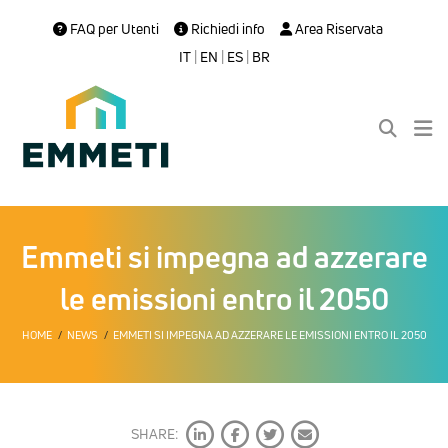
FAQ per Utenti
Richiedi info
Area Riservata
IT
|
EN
|
ES
|
BR
Emmeti si impegna ad azzerare
le emissioni entro il 2050
HOME
NEWS
EMMETI SI IMPEGNA AD AZZERARE LE EMISSIONI ENTRO IL 2050
SHARE: