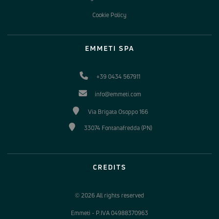
Cookie Policy
EMMETI SPA
+39 0434 567911
info@emmeti.com
Via Brigata Osoppo 166
33074 Fontanafredda (PN)
CREDITS
© 2026 All rights reserved
Emmeti - P.IVA 04988370963