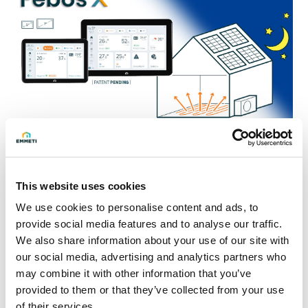
Gestione energetica
avanzata e autoconsumo
This website uses cookies
We use cookies to personalise content and ads, to
fotovoltaico
provide social media features and to analyse our traffic.
We also share information about your use of our site with
Integrato con il modulo
Febos-Energy
, il sistema abilita
our social media, advertising and analytics partners who
una gestione intelligente dei flussi energetici domestici.
may combine it with other information that you’ve
provided to them or that they’ve collected from your use
Funzionalità principali
of their services.