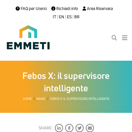
FAQ per Utenti
Richiedi info
Area Riservata
IT
|
EN
|
ES
|
BR
Febos X: il supervisore
intelligente
HOME
NEWS
FEBOS X: IL SUPERVISORE INTELLIGENTE
SHARE: