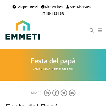
FAQ per Utenti
Richiedi info
Area Riservata
IT
|
EN
|
ES
|
BR
Festa del papà
HOME
NEWS
FESTA DEL PAPÀ
SHARE: