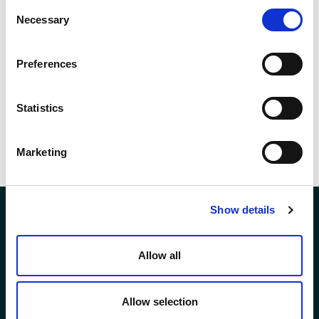
Consent
Tanti auguri a tutti i papà!
Necessary
Selection
Preferences
Statistics
Marketing
Show details
Allow all
LEGAL AREA
Allow selection