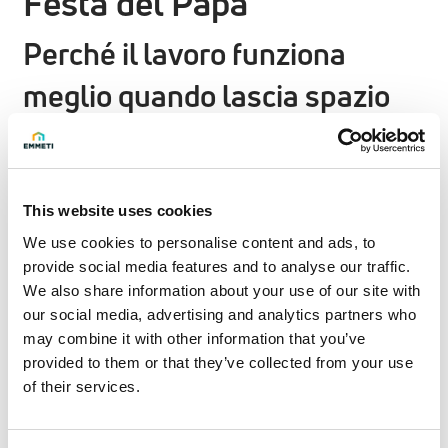
Festa del Papà
Perché il lavoro funziona
meglio quando lascia spazio
anche al resto.
In occasione della Festa del Papà, scegliamo di dare
valore al tempo: quello che si vive, non quello che si
This website uses cookies
racconta.
We use cookies to personalise content and ads, to
Dal 16 al 20 marzo 2026, tutti i papà di Emmeti possono
provide social media features and to analyse our traffic.
usufruire di un’ora di permesso a carico dell’azienda, in
We also share information about your use of our site with
our social media, advertising and analytics partners who
un giorno a scelta della settimana.
may combine it with other information that you’ve
provided to them or that they’ve collected from your use
Un’ora non cambia il mondo, ma può cambiare una
of their services.
giornata.