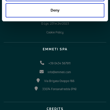
Privacy policy
Deny
Legal Info
D.Lgs. 231 e 24/2023
Cookie Policy
EMMETI SPA
+39 0434 567911
info@emmeti.com
Via Brigata Osoppo 166
33074 Fontanafredda (PN)
CREDITS