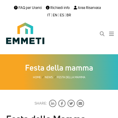
FAQ per Utenti
Richiedi info
Area Riservata
IT
|
EN
|
ES
|
BR
Festa della mamma
HOME
NEWS
FESTA DELLA MAMMA
SHARE: