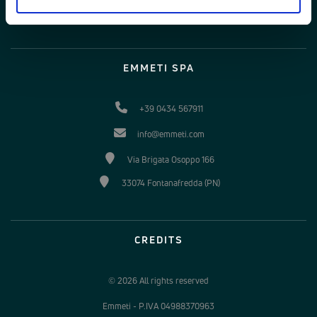
Cookie Policy
EMMETI SPA
+39 0434 567911
info@emmeti.com
Via Brigata Osoppo 166
33074 Fontanafredda (PN)
CREDITS
© 2026 All rights reserved
Emmeti - P.IVA 04988370963