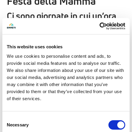
Festa della Mamma
Ci sono giornate in cui un’ora
vale oro
Per la Festa della Mamma, in Emmeti scegliamo un gesto
This website uses cookies
concreto: dal 4 all’8 maggio 2026 tutte le mamme
dipendenti possono usufruire di 1 ora di permesso a
We use cookies to personalise content and ads, to
provide social media features and to analyse our traffic.
carico dell’azienda, in un giorno a scelta della settimana.
We also share information about your use of our site with
Un’ora per respirare, per esserci, per fare le cose con più
our social media, advertising and analytics partners who
calma.
may combine it with other information that you’ve
provided to them or that they’ve collected from your use
Tanti auguri a tutte le mamme!
of their services.
Consent
Necessary
Selection