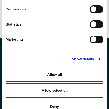
Preferences
Statistics
Marketing
Show details
Allow all
LEGAL AREA
Privacy policy
Allow selection
Legal Info
Deny
D.Lgs. 231 e 24/2023