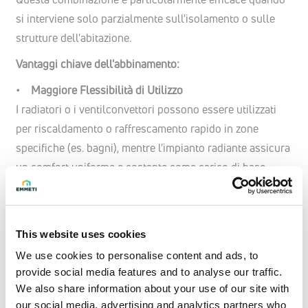
si interviene solo parzialmente sull'isolamento o sulle
strutture dell'abitazione.
Vantaggi chiave dell'abbinamento:
• Maggiore Flessibilità di Utilizzo
I radiatori o i ventilconvettori possono essere utilizzati
per riscaldamento o raffrescamento rapido in zone
specifiche (es. bagni), mentre l'impianto radiante assicura
un comfort uniforme e costante come carico di base.
• Massima Efficienza Energetica
L'impianto radiante, lavorando a temperature di mandata
This website uses cookies
molto basse, massimizza il rendimento dei generatori ad
We use cookies to personalise content and ads, to
alta efficienza come le
Pompe di Calore Emmeti
o le
provide social media features and to analyse our traffic.
caldaie a condensazione, riducendo drasticamente i
We also share information about your use of our site with
consumi.
our social media, advertising and analytics partners who