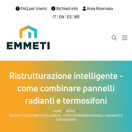
FAQ per Utenti
Richiedi info
Area Riservata
IT
|
EN
|
ES
|
BR
Ristrutturazione intelligente -
come combinare pannelli
radianti e termosifoni
HOME
NEWS
RISTRUTTURAZIONE INTELLIGENTE - COME COMBINARE PANNELLI RADIANTI E
TERMOSIFONI