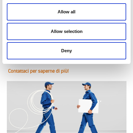
Il successo di un impianto ibrido dipende dalla
Allow all
progettazione su misura.
Non lasciare al caso l'abbinamento tra sistemi radianti e
Allow selection
radiatori. Affidati ai nostri professionisti qualificati per
valutare le caratteristiche del tuo edificio e progettare la
soluzione ibrida che massimizza il tuo comfort e il
Deny
risparmio energetico.
Contattaci per saperne di più!