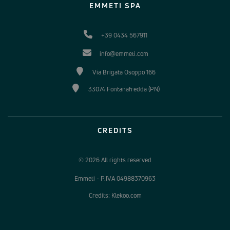
EMMETI SPA
+39 0434 567911
info@emmeti.com
Via Brigata Osoppo 166
33074 Fontanafredda (PN)
CREDITS
© 2026 All rights reserved
Emmeti - P.IVA 04988370963
Credits: Klekoo.com