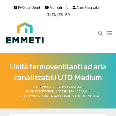
FAQ per Utenti
Richiedi info
Area Riservata
IT
|
EN
|
ES
|
BR
Unità termoventilanti ad aria
canalizzabili UTO Medium
HOME
PRODOTTI
CLIMATIZZAZIONE
VENTILCONVETTORI E UNITÀ TERMINALI AD ARIA
UNITÀ TERMOVENTILANTI AD ARIA CANALIZZABILI UTO MEDIUM