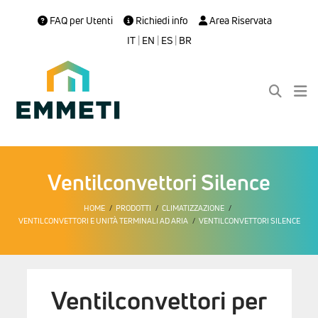
FAQ per Utenti
Richiedi info
Area Riservata
IT
|
EN
|
ES
|
BR
Ventilconvettori Silence
HOME
PRODOTTI
CLIMATIZZAZIONE
VENTILCONVETTORI E UNITÀ TERMINALI AD ARIA
VENTILCONVETTORI SILENCE
Ventilconvettori per