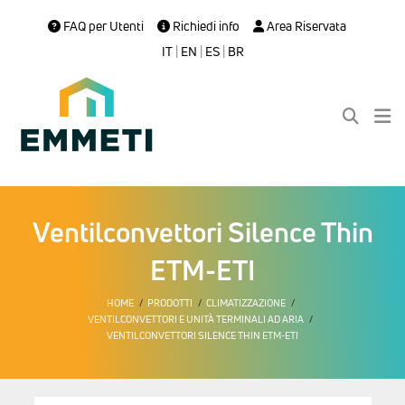
FAQ per Utenti
Richiedi info
Area Riservata
IT
|
EN
|
ES
|
BR
Ventilconvettori Silence Thin
ETM-ETI
HOME
PRODOTTI
CLIMATIZZAZIONE
VENTILCONVETTORI E UNITÀ TERMINALI AD ARIA
VENTILCONVETTORI SILENCE THIN ETM-ETI