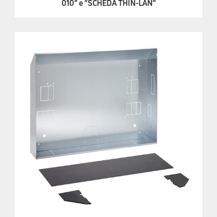
010” e “SCHEDA THIN-LAN”