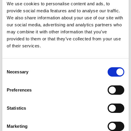
We use cookies to personalise content and ads, to
provide social media features and to analyse our traffic.
We also share information about your use of our site with
our social media, advertising and analytics partners who
may combine it with other information that you’ve
provided to them or that they’ve collected from your use
of their services.
Richiedi info
Consent
Coppia guide di aggancio per installazione di n.2 collettori
Necessary
Selection
solari Arcobaleno SXM.
Preferences
Modello
L= 2455 mm
Statistics
Q.tà per conf.
1 pz
Marketing