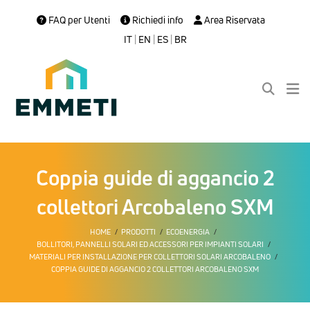
FAQ per Utenti
Richiedi info
Area Riservata
IT
|
EN
|
ES
|
BR
Coppia guide di aggancio 2
collettori Arcobaleno SXM
HOME
PRODOTTI
ECOENERGIA
BOLLITORI, PANNELLI SOLARI ED ACCESSORI PER IMPIANTI SOLARI
MATERIALI PER INSTALLAZIONE PER COLLETTORI SOLARI ARCOBALENO
COPPIA GUIDE DI AGGANCIO 2 COLLETTORI ARCOBALENO SXM