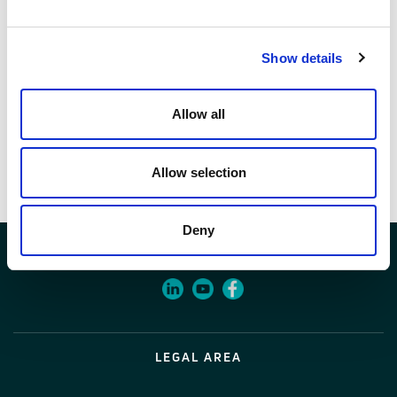
Codice
02710460
Show details
Allow all
Documenti
Voci di capitolato
Allow selection
Deny
LEGAL AREA