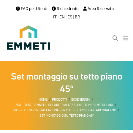
FAQ per Utenti
Richiedi info
Area Riservata
IT
|
EN
|
ES
|
BR
Set montaggio su tetto piano
45°
HOME
PRODOTTI
ECOENERGIA
BOLLITORI, PANNELLI SOLARI ED ACCESSORI PER IMPIANTI SOLARI
MATERIALI PER INSTALLAZIONE PER COLLETTORI SOLARI ARCOBALENO
SET MONTAGGIO SU TETTO PIANO 45°