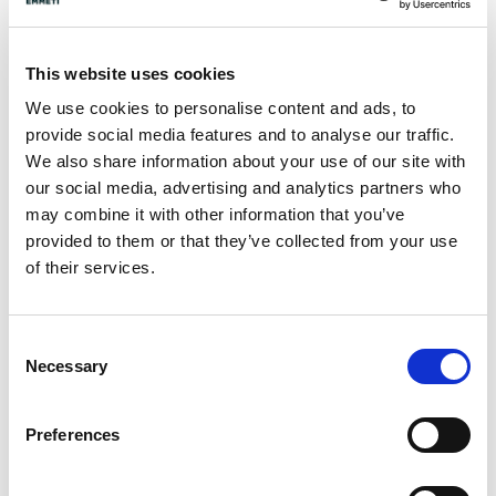
This website uses cookies
We use cookies to personalise content and ads, to
Richiedi info
provide social media features and to analyse our traffic.
We also share information about your use of our site with
our social media, advertising and analytics partners who
Set montaggio su tetto piano 45°, per installazione del
may combine it with other information that you’ve
collettore solare Arcobaleno NS12.
provided to them or that they’ve collected from your use
of their services.
Modello
1 NS12
Consent
Necessary
Selection
Q.tà per conf.
1 pz
Preferences
Codice
02710172