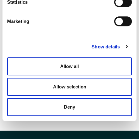
Statistics
Modello
Marketing
2 NS12
Q.tà per conf.
Show details
1 pz
Codice
Allow all
02710182
Allow selection
Documenti
Deny
Voci di capitolato