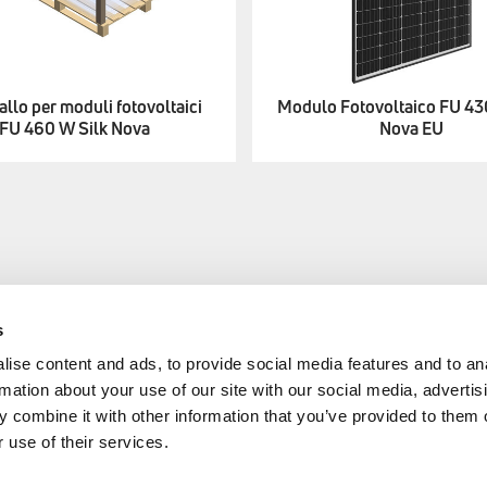
allo per moduli fotovoltaici
Modulo Fotovoltaico FU 43
FU 460 W Silk Nova
Nova EU
s
AREA
EMMETI SPA
ise content and ads, to provide social media features and to an
rmation about your use of our site with our social media, advertis
+39 0434 567911
cy
 combine it with other information that you’ve provided to them o
 use of their services.
info@emmeti.com
Via Brigata Osoppo 166
 24/2023