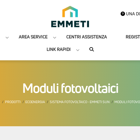
UNA D
AREA SERVICE
CENTRI ASSISTENZA
REGIS
LINK RAPIDI
Moduli fotovoltaici
E
PRODOTTI
ECOENERGIA
SISTEMA FOTOVOLTAICO - EMMETI SUN
MODULI FOTOVOL