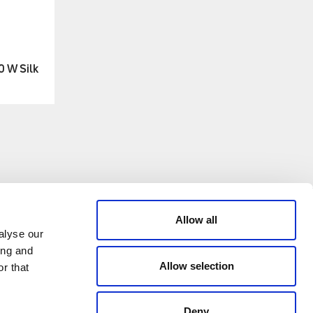
0 W Silk
CREDITS
Allow all
alyse our
ing and
© 2026 All rights reserved
Allow selection
r that
Emmeti - P.IVA 04988370963
Credits: Klekoo.com
Deny