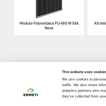
Modulo Fotovoltaico FU 460 W Silk
Kit imb
Nova
This website uses cookie
LEGAL 
We use cookies to personal
traffic. We also share info
Privacy poli
analytics partners who may
they’ve collected from your
Legal Info
D.Lgs. 231 e