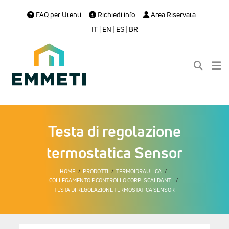
FAQ per Utenti
Richiedi info
Area Riservata
IT
|
EN
|
ES
|
BR
Testa di regolazione
termostatica Sensor
HOME
PRODOTTI
TERMOIDRAULICA
COLLEGAMENTO E CONTROLLO CORPI SCALDANTI
TESTA DI REGOLAZIONE TERMOSTATICA SENSOR