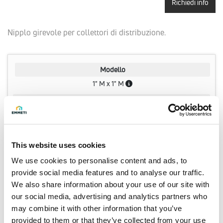
Richiedi info
Nipplo girevole per collettori di distribuzione.
Modello
1" M x 1" M
Q.tà per conf.
2 pz
Codice
This website uses cookies
01307426
We use cookies to personalise content and ads, to
provide social media features and to analyse our traffic.
Modello
We also share information about your use of our site with
3/4" M x 3/4" M
our social media, advertising and analytics partners who
may combine it with other information that you’ve
Q.tà per conf.
provided to them or that they’ve collected from your use