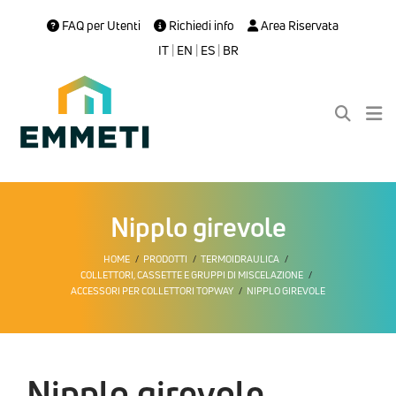
FAQ per Utenti
Richiedi info
Area Riservata
IT
|
EN
|
ES
|
BR
Nipplo girevole
HOME
PRODOTTI
TERMOIDRAULICA
COLLETTORI, CASSETTE E GRUPPI DI MISCELAZIONE
ACCESSORI PER COLLETTORI TOPWAY
NIPPLO GIREVOLE
Nipplo girevole