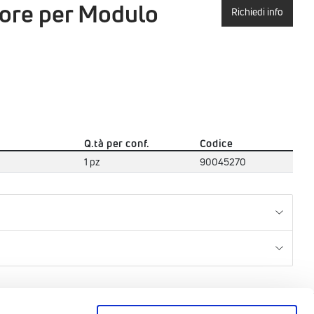
tore per Modulo
Richiedi info
Q.tà per conf.
Codice
1 pz
90045270