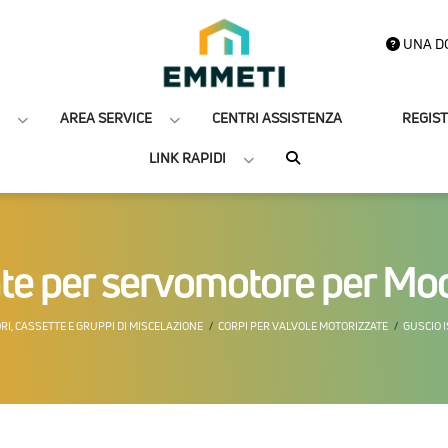
UNA D
AREA SERVICE
CENTRI ASSISTENZA
REGIS
LINK RAPIDI
nte per servomotore per M
RI, CASSETTE E GRUPPI DI MISCELAZIONE
CORPI PER VALVOLE MOTORIZZATE
GUSCIO 