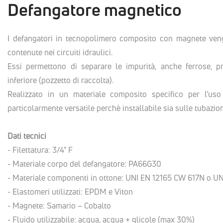
Defangatore magnetico
I defangatori in tecnopolimero composito con magnete vengo
contenute nei circuiti idraulici.
Essi permettono di separare le impurità, anche ferrose, pre
inferiore (pozzetto di raccolta).
Realizzato in un materiale composito specifico per l’uso
particolarmente versatile perchè installabile sia sulle tubazioni
Dati tecnici
- Filettatura: 3/4" F
- Materiale corpo del defangatore: PA66G30
- Materiale componenti in ottone: UNI EN 12165 CW 617N o U
- Elastomeri utilizzati: EPDM e Viton
- Magnete: Samario – Cobalto
- Fluido utilizzabile: acqua, acqua + glicole (max 30%)