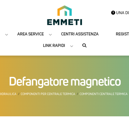
UNA D
AREA SERVICE
CENTRI ASSISTENZA
REGIS
LINK RAPIDI
Defangatore magnetico
IDRAULICA
COMPONENTI PER CENTRALE TERMICA
COMPONENTI CENTRALE TERMICA