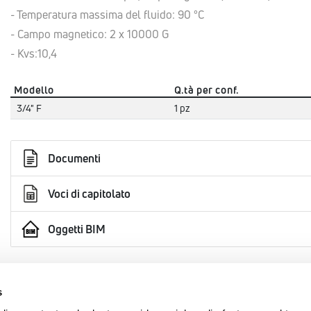
- Temperatura massima del fluido: 90 °C
- Campo magnetico: 2 x 10000 G
- Kvs:10,4
Modello
Q.tà per conf.
3/4" F
1 pz
Documenti
Voci di capitolato
Oggetti BIM
s
AREA
EMMETI SPA