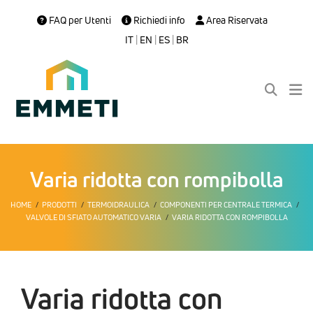
FAQ per Utenti
Richiedi info
Area Riservata
IT
|
EN
|
ES
|
BR
Varia ridotta con rompibolla
HOME
PRODOTTI
TERMOIDRAULICA
COMPONENTI PER CENTRALE TERMICA
VALVOLE DI SFIATO AUTOMATICO VARIA
VARIA RIDOTTA CON ROMPIBOLLA
Varia ridotta con