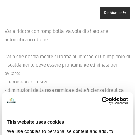
Richiedi info
Varia ridotta con rompibolla, valvola di sfiato aria
automatica in ottone.
L’aria che normalmente si forma all’interno di un impianto di
riscaldamento deve essere prontamente eliminata per
evitare:
- fenomeni corrosivi
- diminuzioni della resa termica e dell’efficienza idraulica
- surriscaldamenti localizzati
- rumore dovuto al passaggio di bolle d’aria
- pericolo di guasti della pompa di circolazione
This website uses cookies
We use cookies to personalise content and ads, to
Le valvole di sfiato Varia permettono la completa