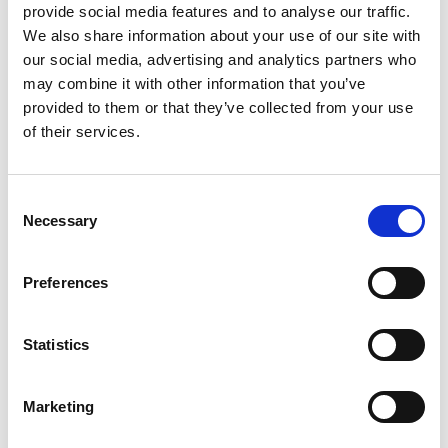
provide social media features and to analyse our traffic.
evacuazione dell’aria in modo automatico, ma con la
We also share information about your use of our site with
versione brevettata, grazie all’ulteriore sfiato manuale, è
our social media, advertising and analytics partners who
possibile inoltre:
may combine it with other information that you’ve
- verificare il regolare funzionamento della valvola
provided to them or that they’ve collected from your use
- velocizzare l’evacuazione dell’aria in particolari situazioni
of their services.
(es. riempimento dell’impianto)
Consent
Costruzione
Necessary
Selection
- Coperchio in ottone UNI EN 12165 CW617N
- Bicchiere in ottone UNI EN 12165 CW617N
Preferences
- Cappuccio rosso per sfiato manuale in PA 6 rinforzato
- Cappuccio nero per sfiato automatico in PA 6 rinforzato
Statistics
- Galleggiante in PP
- Asta in PA 6
Marketing
- Ghiera in PPO
- Molla in acciaio inox