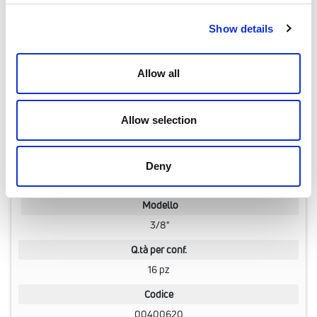
- Otturatore in gomma siliconica
Show details
- O-Ring di tenuta in NBR
- Rombibolla in PA 6 rinforzato
Allow all
Dati tecnici
- Filettatura UNI EN ISO 228-1
Allow selection
- Pressione massima: 10 bar
- Temperatura massima: +120 °C
Deny
Modello
3/8"
Q.tà per conf.
16 pz
Codice
00400620