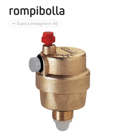
rompibolla
Scarica immagine in HD