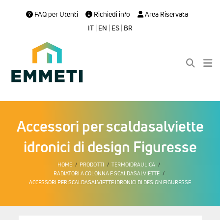
FAQ per Utenti
Richiedi info
Area Riservata
IT
|
EN
|
ES
|
BR
Accessori per scaldasalviette
idronici di design Figuresse
HOME
PRODOTTI
TERMOIDRAULICA
RADIATORI A COLONNA E SCALDASALVIETTE
ACCESSORI PER SCALDASALVIETTE IDRONICI DI DESIGN FIGURESSE