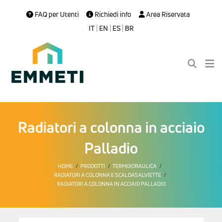
FAQ per Utenti
Richiedi info
Area Riservata
IT
|
EN
|
ES
|
BR
Radiatori a colonna in acciaio
Palladio
HOME
PRODOTTI
TERMOIDRAULICA
RADIATORI A COLONNA E SCALDASALVIETTE
RADIATORI A COLONNA IN ACCIAIO PALLADIO