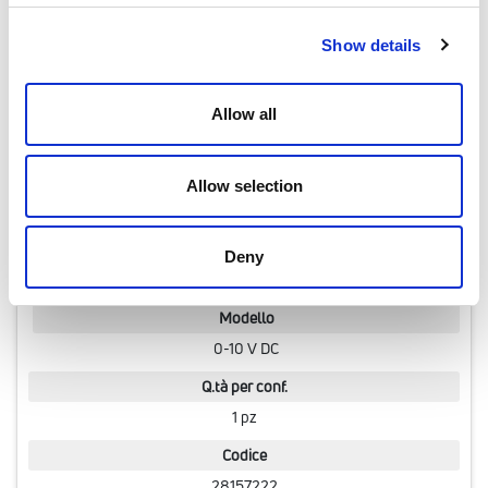
Show details
Modello
3 punti
Allow all
Q.tà per conf.
1 pz
Allow selection
Codice
28157212
Deny
Modello
0-10 V DC
Q.tà per conf.
1 pz
Codice
28157222