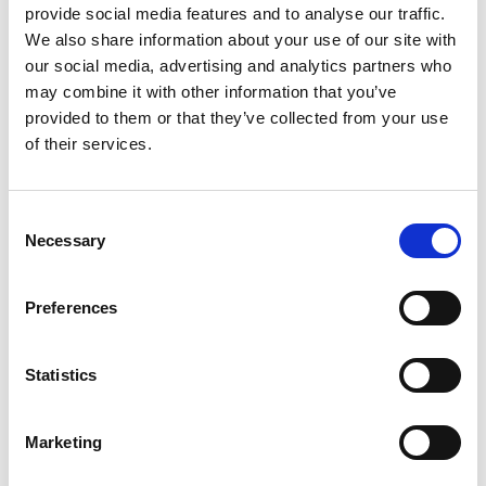
provide social media features and to analyse our traffic.
- Classe di isolamento:II sec. EN 60730
We also share information about your use of our site with
- Misura attacco filettato: M30x1,5
our social media, advertising and analytics partners who
may combine it with other information that you’ve
Dati tecnici
servomotore 0-10 Vdc
provided to them or that they’ve collected from your use
- Tipo di azionamento: 0*10 V DC
of their services.
- Tensione nominale: AC/DC 24 V (± 20% / ± 25%)
- Frequenza nominale: 50/60 Hz
Consent
- Consumo massimo: 2 VA
Necessary
Selection
- Temperatura ambiente ammessa: 1 ÷ 50 °C
- Temperatura massima del fluido ammessa: 110 °C
Preferences
- Corsa nominale: 2,5 mm (massima 5.5 mm)
- Tempo di corsa: 150 s
Statistics
- Forza nominale: 100 N
- Grado di protezione: IP40 sec. EN60529
Marketing
- Classe di isolamento:II sec. EN 60730
- Misura attacco filettato: M30x1,5