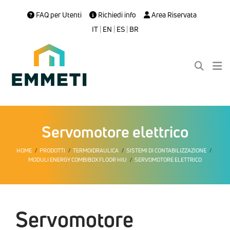
FAQ per Utenti
Richiedi info
Area Riservata
IT
|
EN
|
ES
|
BR
Servomotore elettrico
HOME
PRODOTTI
TERMOIDRAULICA
SISTEMI DI CONTABILIZZAZIONE
MODULI ENERGY COMBIBOX FLOOR HIU
SERVOMOTORE ELETTRICO
Servomotore