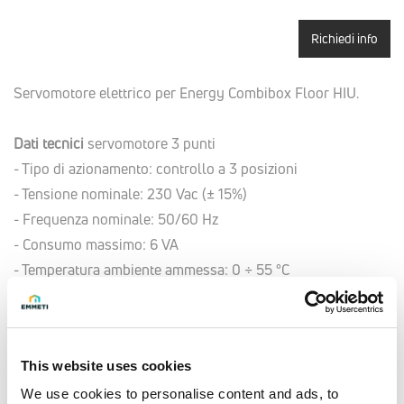
Richiedi info
Servomotore elettrico per Energy Combibox Floor HIU.
Dati tecnici
servomotore 3 punti
- Tipo di azionamento: controllo a 3 posizioni
- Tensione nominale: 230 Vac (± 15%)
- Frequenza nominale: 50/60 Hz
- Consumo massimo: 6 VA
- Temperatura ambiente ammessa: 0 ÷ 55 °C
- Temperatura massima del fluido ammessa: 110 °C
- Corsa nominale: 2,5 mm (massima 5.5 mm)
- Tempo di corsa: 150 s
This website uses cookies
- Forza nominale: 100 N
- Grado di protezione: IP40 sec. EN60529
We use cookies to personalise content and ads, to