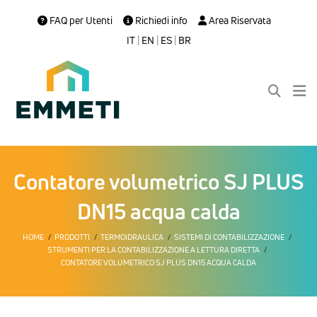
FAQ per Utenti
Richiedi info
Area Riservata
IT
|
EN
|
ES
|
BR
Contatore volumetrico SJ PLUS
DN15 acqua calda
HOME
PRODOTTI
TERMOIDRAULICA
SISTEMI DI CONTABILIZZAZIONE
STRUMENTI PER LA CONTABILIZZAZIONE A LETTURA DIRETTA
CONTATORE VOLUMETRICO SJ PLUS DN15 ACQUA CALDA