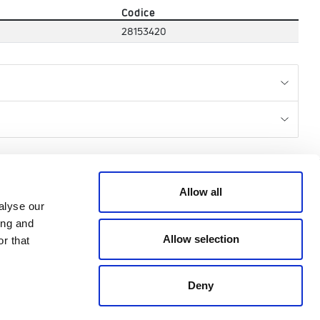
Codice
28153420
CREDITS
Allow all
alyse our
ing and
© 2026 All rights reserved
Allow selection
r that
Emmeti - P.IVA 04988370963
Credits: Klekoo.com
Deny