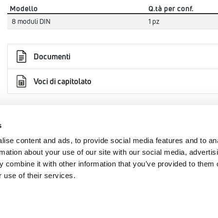
Modello
Q.tà per conf.
8 moduli DIN
1 pz
Documenti
Voci di capitolato
s
AREA
EMMETI SPA
ise content and ads, to provide social media features and to an
rmation about your use of our site with our social media, advertis
+39 0434 567911
cy
 combine it with other information that you’ve provided to them o
 use of their services.
info@emmeti.com
Via Brigata Osoppo 166
 24/2023
33074 Fontanafredda (PN)
y