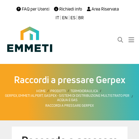
FAQ per Utenti
Richiedi info
Area Riservata
IT
|
EN
|
ES
|
BR
Raccordi a pressare Gerpex
HOME
PRODOTTI
TERMOIDRAULICA
GERPEX, EMMETI ALPERT, GASPEX - SISTEMI DI DISTRIBUZIONE MULTISTRATO PER
ACQUA E GAS
RACCORDI A PRESSARE GERPEX