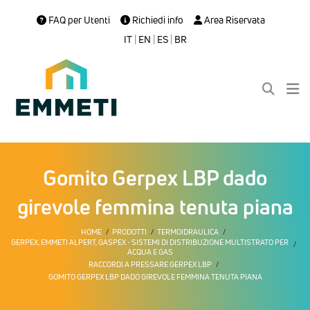
FAQ per Utenti
Richiedi info
Area Riservata
IT
|
EN
|
ES
|
BR
Gomito Gerpex LBP dado
girevole femmina tenuta piana
HOME
PRODOTTI
TERMOIDRAULICA
GERPEX, EMMETI ALPERT, GASPEX - SISTEMI DI DISTRIBUZIONE MULTISTRATO PER
ACQUA E GAS
RACCORDI A PRESSARE GERPEX LBP
GOMITO GERPEX LBP DADO GIREVOLE FEMMINA TENUTA PIANA