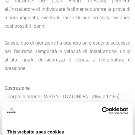
La funzione LBP (Leak Before Pressed) permette
all’installatore di individuare facilmente durante la prova di
tenuta impianto, eventuali raccordi non pressati, evitando
così possibili danni.
Questo tipo di giunzione ha ottenuto un crescente successo
per l’estrema semplicità e velocità di installazione, unita
all’alto grado di sicurezza di tenuta a temperatura e
pressione.
Costruzione
- Corpo in ottone CW617N - DW (UNI EN 12164 e 12165)
- Anello portabussola in nylon, dielettrico
- Bussola in acciaio inox AISI 304
- Doppio O-Ring in EPDM
- Filettature UNI EN ISO 228-1, UNI EN 10226
This website uses cookies