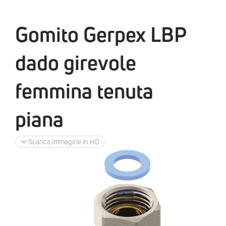
Gomito Gerpex LBP
dado girevole
femmina tenuta
piana
Scarica immagine in HD