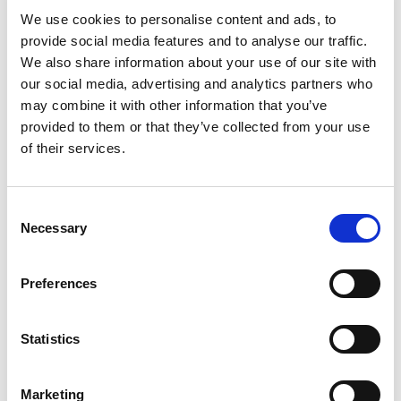
We use cookies to personalise content and ads, to
provide social media features and to analyse our traffic.
Modello
We also share information about your use of our site with
16 x 1/2"
our social media, advertising and analytics partners who
may combine it with other information that you’ve
Profilo di pressatura
provided to them or that they’ve collected from your use
TH - B - F - U - H
of their services.
Q.tà per conf.
1 pz
Consent
Codice
Necessary
Selection
28180098
Preferences
Modello
16 x 3/4"
Statistics
Profilo di pressatura
TH - B - F - U - H
Marketing