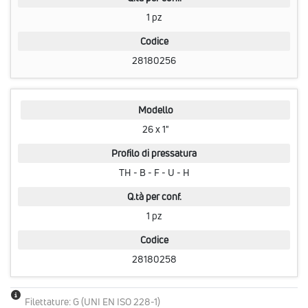
1 pz
Codice
28180256
Modello
26 x 1"
Profilo di pressatura
TH - B - F - U - H
Q.tà per conf.
1 pz
Codice
28180258
Filettature: G (UNI EN ISO 228-1)