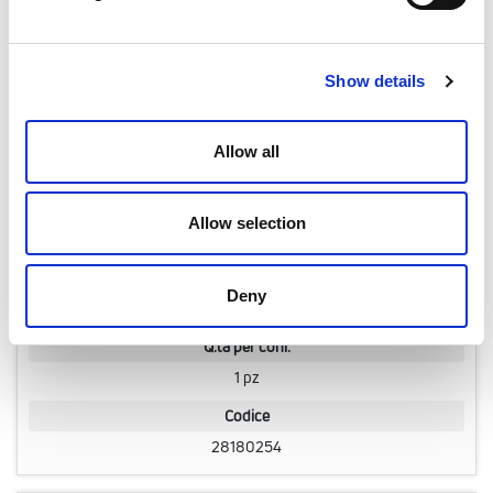
Q.tà per conf.
1 pz
Show details
Codice
28180252
Allow all
Modello
Allow selection
20 x 1/2"
Profilo di pressatura
Deny
TH - B - F - U - H
Q.tà per conf.
1 pz
Codice
28180254