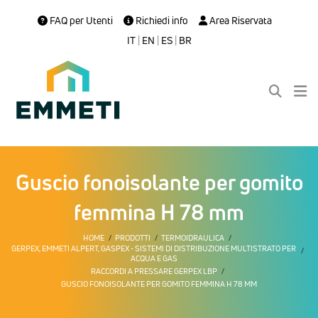
FAQ per Utenti
Richiedi info
Area Riservata
IT
|
EN
|
ES
|
BR
Guscio fonoisolante per gomito
femmina H 78 mm
HOME
PRODOTTI
TERMOIDRAULICA
GERPEX, EMMETI ALPERT, GASPEX - SISTEMI DI DISTRIBUZIONE MULTISTRATO PER
ACQUA E GAS
RACCORDI A PRESSARE GERPEX LBP
GUSCIO FONOISOLANTE PER GOMITO FEMMINA H 78 MM