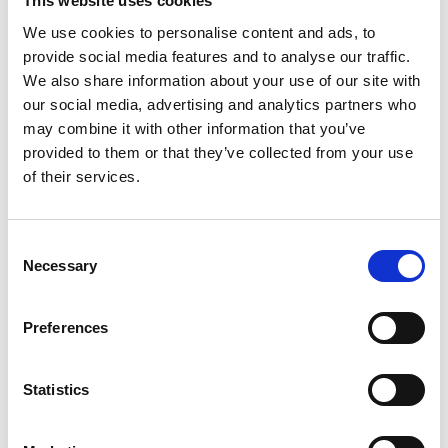
This website uses cookies
We use cookies to personalise content and ads, to
provide social media features and to analyse our traffic.
We also share information about your use of our site with
our social media, advertising and analytics partners who
may combine it with other information that you’ve
provided to them or that they’ve collected from your use
of their services.
Richiedi info
Consent
Guscio fonoisolante per gomito, attacco femmina H 78 mm
Necessary
Selection
con flangia, comprensivo di kit viti, per relativo raccordo a
pressare Gerpex LBP per tubo multistrato.
Preferences
Modello
Statistics
H 78 mm
Q.tà per conf.