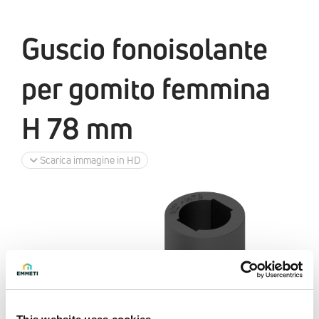
Guscio fonoisolante
per gomito femmina
H 78 mm
Scarica immagine in HD