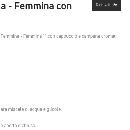
na - Femmina con
Richiedi info
/2" Femmina - Femmina 1” con cappuccio e campana cromati.
gare miscele di acqua e glicole.
te aperta o chiusa.