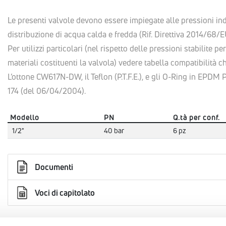
Le presenti valvole devono essere impiegate alle pressioni indi
distribuzione di acqua calda e fredda (Rif. Direttiva 2014/68/EU
Per utilizzi particolari (nel rispetto delle pressioni stabilite pe
materiali costituenti la valvola) vedere tabella compatibilità c
L’ottone CW617N-DW, il Teflon (P.T.F.E.), e gli O-Ring in EPDM 
174 (del 06/04/2004).
Modello
PN
Q.tà per conf.
1/2"
40 bar
6 pz
Documenti
Voci di capitolato