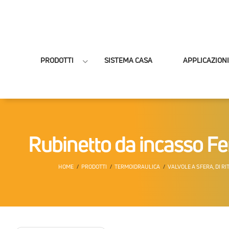
PRODOTTI
SISTEMA CASA
APPLICAZIONI
Rubinetto da incasso 
HOME
PRODOTTI
TERMOIDRAULICA
VALVOLE A SFERA, DI R