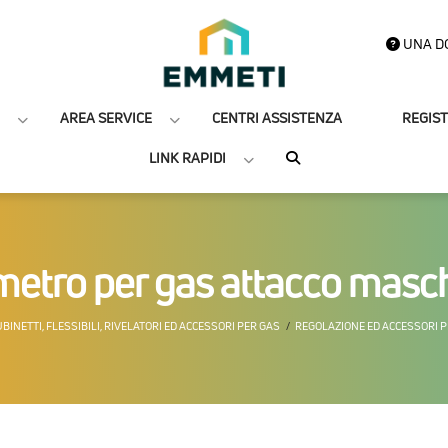
UNA D
AREA SERVICE
CENTRI ASSISTENZA
REGIS
LINK RAPIDI
tro per gas attacco masch
BINETTI, FLESSIBILI, RIVELATORI ED ACCESSORI PER GAS
REGOLAZIONE ED ACCESSORI P