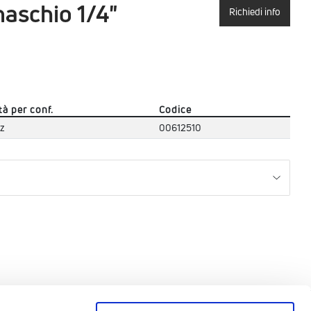
aschio 1/4"
Richiedi info
tà per conf.
Codice
pz
00612510