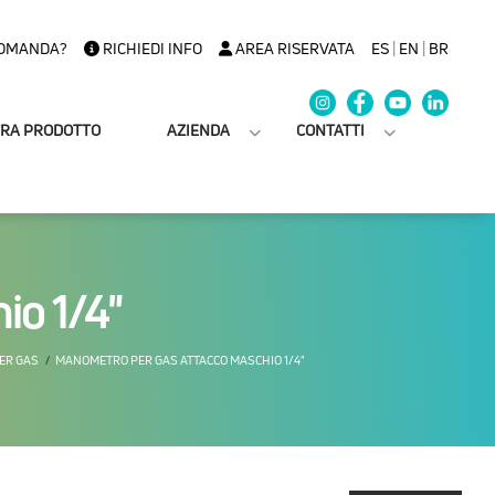
OMANDA?
RICHIEDI INFO
AREA RISERVATA
ES
|
EN
|
BR
TRA PRODOTTO
AZIENDA
CONTATTI
io 1/4"
ER GAS
MANOMETRO PER GAS ATTACCO MASCHIO 1/4"