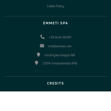
Cookie Policy
EMMETI SPA
+39 0434 567911
info@emmeti.com
Via Brigata Osoppo 166
33074 Fontanafredda (PN)
CREDITS
© 2026 All rights reserved
Emmeti - P.IVA 04988370963