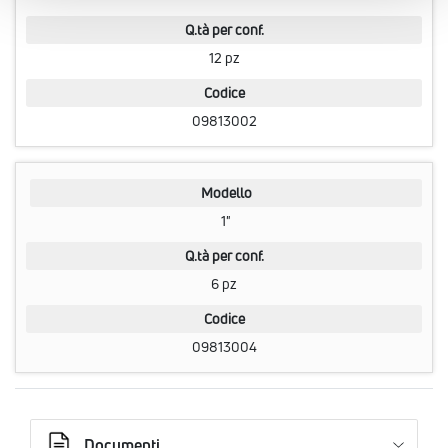
Q.tà per conf.
12 pz
Codice
09813002
Modello
1"
Q.tà per conf.
6 pz
Codice
09813004
Documenti