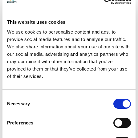
Certificata secondo norma UNI EN 331 e marcata CE.
This website uses cookies
Costruzione
We use cookies to personalise content and ads, to
- Corpo in ottone UNI EN 12165 CW617N nichelato
provide social media features and to analyse our traffic.
- Manicotto in ottone UNI EN 12165 CW617N nichelato
We also share information about your use of our site with
- Sfera in ottone UNI EN 12165 CW617N cromata
our social media, advertising and analytics partners who
- Guarnizione sfera P.T.F.E vergine
may combine it with other information that you’ve
provided to them or that they’ve collected from your use
- Asta in ottone UNI EN 12164 CW614N
of their services.
- Tenute asta O-Ring NBR 70 Sh A (ASTM D 2240)
- Dado in acciaio zincato
- Anello antifrizione P.T.F.E
Consent
Necessary
Selection
Dati tecnici
- Filettatura: UNI EN ISO 10226-1 (ISO 7-1:1994)
Preferences
- Pressione di esercizio: MOP 5