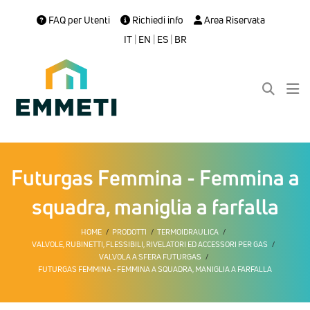
FAQ per Utenti
Richiedi info
Area Riservata
IT
|
EN
|
ES
|
BR
Futurgas Femmina - Femmina a
squadra, maniglia a farfalla
HOME
PRODOTTI
TERMOIDRAULICA
VALVOLE, RUBINETTI, FLESSIBILI, RIVELATORI ED ACCESSORI PER GAS
VALVOLA A SFERA FUTURGAS
FUTURGAS FEMMINA - FEMMINA A SQUADRA, MANIGLIA A FARFALLA